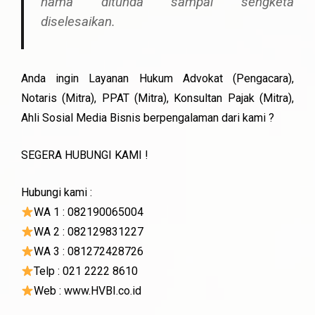
nama ditunda sampai sengketa
diselesaikan.
Anda ingin Layanan Hukum Advokat (Pengacara),
Notaris (Mitra), PPAT (Mitra), Konsultan Pajak (Mitra),
Ahli Sosial Media Bisnis berpengalaman dari kami ?
SEGERA HUBUNGI KAMI !
Hubungi kami :
WA 1 : 082190065004
WA 2 : 082129831227
WA 3 : 081272428726
Telp : 021 2222 8610
Web : www.HVBI.co.id