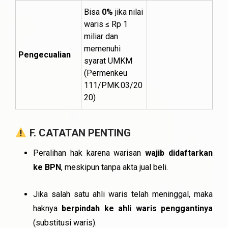
Bisa
0%
jika nilai
waris ≤ Rp 1
miliar dan
memenuhi
Pengecualian
syarat UMKM
(Permenkeu
111/PMK.03/20
20)
F. CATATAN PENTING
Peralihan hak karena warisan
wajib didaftarkan
ke BPN
, meskipun tanpa akta jual beli.
Jika salah satu ahli waris telah meninggal, maka
haknya
berpindah ke ahli waris penggantinya
(substitusi waris).