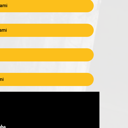
kami
ami
mi