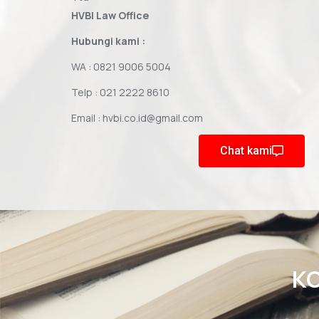
HVBI Law Office
Hubungi kami :
WA : 0821 9006 5004
Telp : 021 2222 8610
Email : hvbi.co.id@gmail.com
Chat kami
K