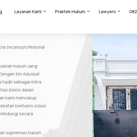
g
Layanan Kami
Praktek Hukum
Lawyers
082
la secara profesional
ayanan hukum yang
. Dengan tim Advokat
i hadir sebagai mitra
titas bisnis dalam
ian kami mencakup
dekatan berbasis solusi
rlindungi secara
dan supremasi hukum