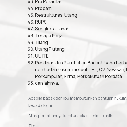
Pra Peradilan
Propam
Restrukturasi Utang
RUPS
Sengketa Tanah
Tenaga Kerja
Tilang
Utang Piutang
UU ITE
Pendirian dan Perubahan Badan Usaha ber
non badan hukum meliputi : PT, CV, Yayasan, 
Perkumpulan, Firma, Persekutuan Perdata
dan lainnya.
Apabila bapak dan ibu membutuhkan bantuan hukum,
kepada kami.
Atas perhatiannya kami ucapkan terima kasih.
Ttd