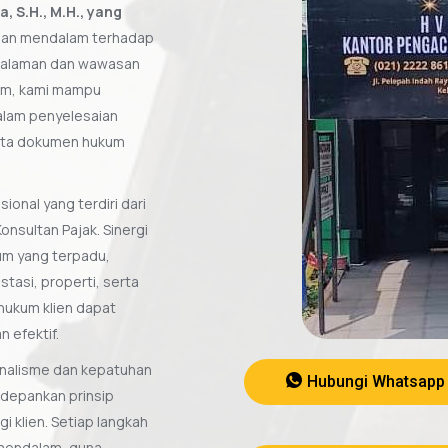
 S.H., M.H., yang
man mendalam terhadap
ngalaman dan wawasan
um, kami mampu
alam penyelesaian
rta dokumen hukum
ional yang terdiri dari
onsultan Pajak. Sinergi
um yang terpadu,
tasi, properti, serta
hukum klien dapat
 efektif.
nalisme dan kepatuhan
Hubungi Whatsapp
edepankan prinsip
i klien. Setiap langkah
 mendalam, guna