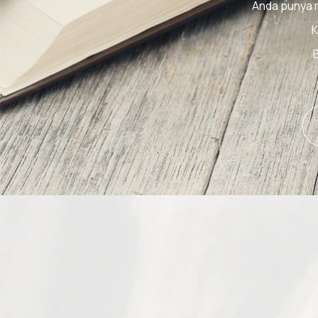
Anda punya 
K
B