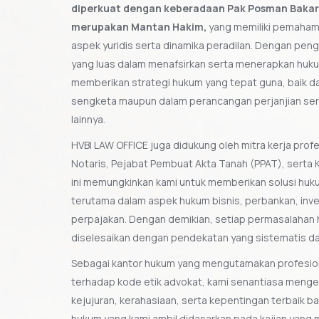
diperkuat dengan keberadaan Pak Posman Bakara,
merupakan Mantan Hakim,
yang memiliki pemaha
aspek yuridis serta dinamika peradilan. Dengan pe
yang luas dalam menafsirkan serta menerapkan huk
memberikan strategi hukum yang tepat guna, baik d
sengketa maupun dalam perancangan perjanjian se
lainnya.
HVBI LAW OFFICE juga didukung oleh mitra kerja profes
Notaris, Pejabat Pembuat Akta Tanah (PPAT), serta K
ini memungkinkan kami untuk memberikan solusi huk
terutama dalam aspek hukum bisnis, perbankan, inves
perpajakan. Dengan demikian, setiap permasalahan 
diselesaikan dengan pendekatan yang sistematis dan
Sebagai kantor hukum yang mengutamakan profesio
terhadap kode etik advokat, kami senantiasa meng
kejujuran, kerahasiaan, serta kepentingan terbaik bag
hukum yang kami ambil didasarkan pada kajian yang