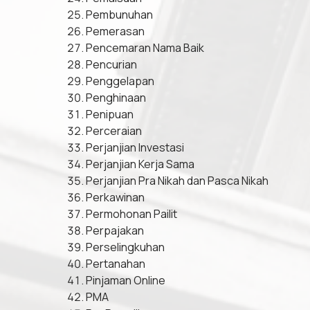
Pembunuhan
Pemerasan
Pencemaran Nama Baik
Pencurian
Penggelapan
Penghinaan
Penipuan
Perceraian
Perjanjian Investasi
Perjanjian Kerja Sama
Perjanjian Pra Nikah dan Pasca Nikah
Perkawinan
Permohonan Pailit
Perpajakan
Perselingkuhan
Pertanahan
Pinjaman Online
PMA