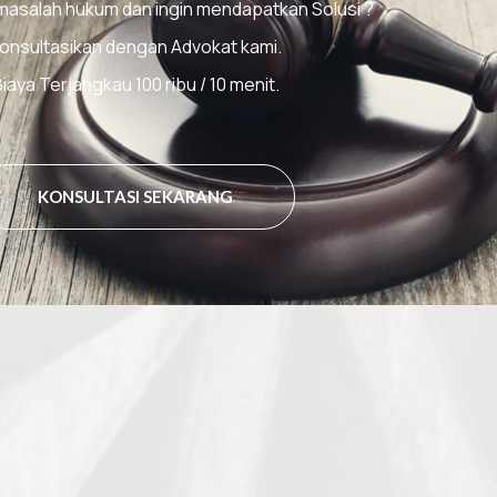
masalah hukum dan ingin mendapatkan Solusi ?
onsultasikan dengan Advokat kami.
iaya Terjangkau 100 ribu / 10 menit.
KONSULTASI SEKARANG