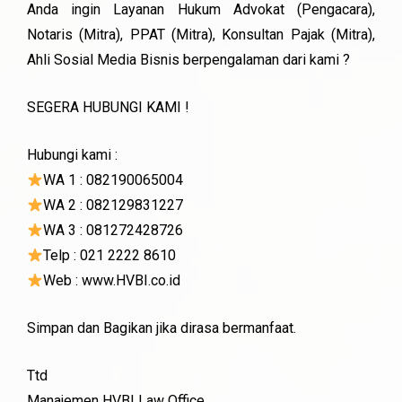
Anda ingin Layanan Hukum Advokat (Pengacara),
Notaris (Mitra), PPAT (Mitra), Konsultan Pajak (Mitra),
Ahli Sosial Media Bisnis berpengalaman dari kami ?
SEGERA HUBUNGI KAMI !
Hubungi kami :
WA 1 : 082190065004
WA 2 : 082129831227
WA 3 : 081272428726
Telp : 021 2222 8610
Web : www.HVBI.co.id
Simpan dan Bagikan jika dirasa bermanfaat.
Ttd
Manajemen HVBI Law Office