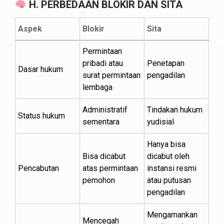
H. PERBEDAAN BLOKIR DAN SITA
Aspek
Blokir
Sita
Permintaan
pribadi atau
Penetapan
Dasar hukum
surat permintaan
pengadilan
lembaga
Administratif
Tindakan hukum
Status hukum
sementara
yudisial
Hanya bisa
Bisa dicabut
dicabut oleh
Pencabutan
atas permintaan
instansi resmi
pemohon
atau putusan
pengadilan
Mengamankan
Mencegah