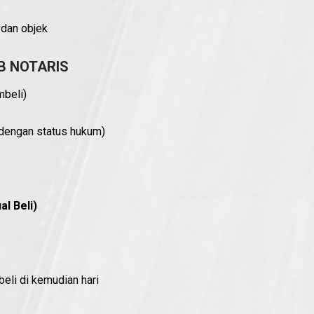
 dan objek
B NOTARIS
mbeli)
dengan status hukum)
l Beli)
beli di kemudian hari