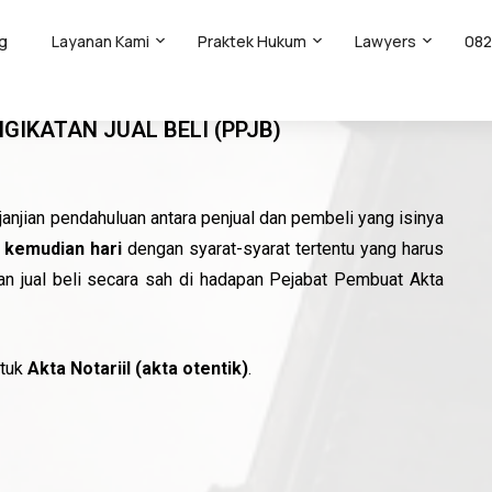
g
Layanan Kami
Praktek Hukum
Lawyers
082
al Beli (PPJB)
GIKATAN JUAL BELI (PPJB)
janjian pendahuluan antara penjual dan pembeli yang isinya
i kemudian hari
dengan syarat-syarat tertentu yang harus
kan jual beli secara sah di hadapan Pejabat Pembuat Akta
ntuk
Akta Notariil (akta otentik)
.